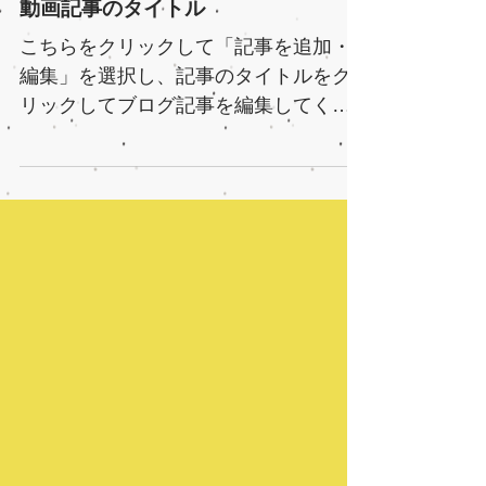
を強めながらサイトのアクセス数を増
加できる便利なツールです。サイトや
動画記事のタイトル
ビジネスに関するブログ記事を作成
し、ユーザーの興味を引きつけて読者
こちらをクリックして「記事を追加・
の数...
編集」を選択し、記事のタイトルをク
リックしてブログ記事を編集してくだ
さい。ブログは、ユーザーとの繋がり
を強めながらサイトのアクセス数を増
加できる便利なツールです。サイトや
ビジネスに関するブログ記事を作成
し、ユーザーの興味を引きつけて読者
の数...