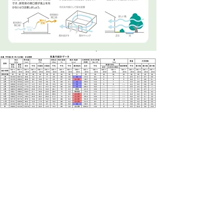
「断熱性を高めて、エネルギーロスの防ぎかた」はこちら
「夏は日差しを遮り、冬は日だまりの作りかた」はこちら
「風の通り道をつくって気持ちよく暮らしかた」はこちら
「水やお湯をかしこい使いかた」はこちら
資料請求
住所 ： 〒733-0843
広島市西区井口鈴が台2丁目5-18
電話 ：
082-208-2444