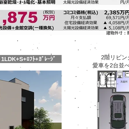
2階リビン
1LDK+S+ﾛﾌﾄ+ｶﾞﾚｰｼﾞ
愛車を2台並