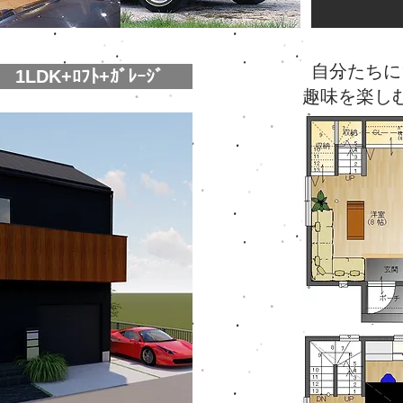
自分たちに
1LDK+ﾛﾌﾄ+ｶﾞﾚｰｼﾞ
趣味を楽し