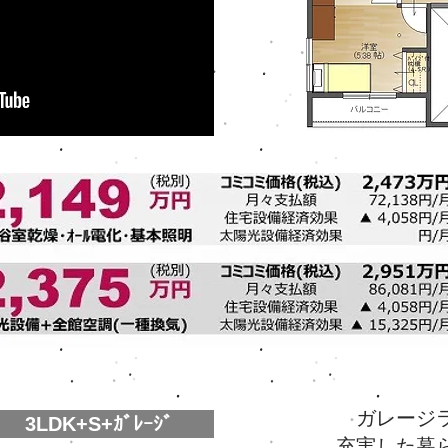
ガレージ
3LDK+S+ｶﾞﾚｰｼﾞ
充実した暮