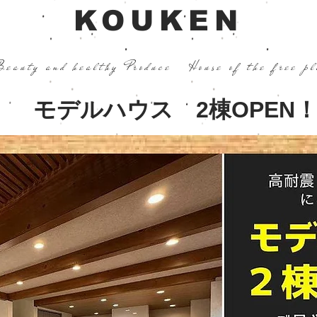
KOUKEN
Beauty and healthy Produce
House of the free p
 モデルハウス 2棟OPEN