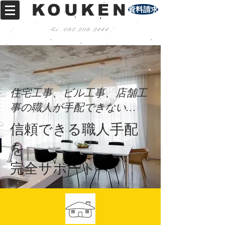
KOUKEN
資料請求
Tel :
082-208-2444
住宅工事、ビル工事、店舗工
事の職人が手配できない…
信頼できる職人手配
を
完全サポート